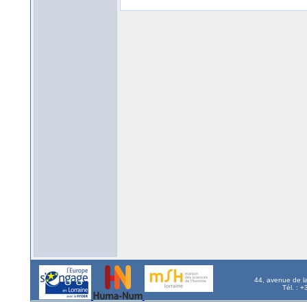
44, avenue de l
Tél. : 