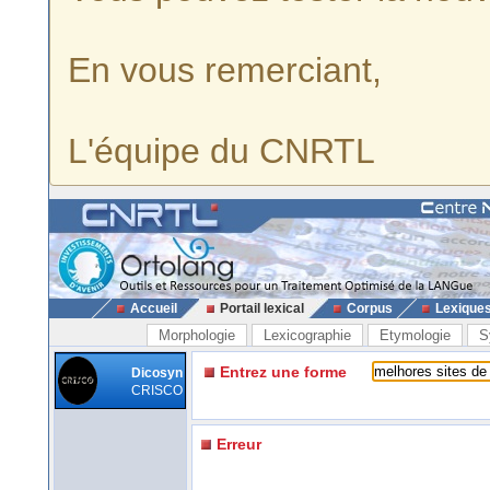
En vous remerciant,
L'équipe du CNRTL
Accueil
Portail lexical
Corpus
Lexique
Morphologie
Lexicographie
Etymologie
S
Entrez une forme
Dicosyn
CRISCO
Erreur