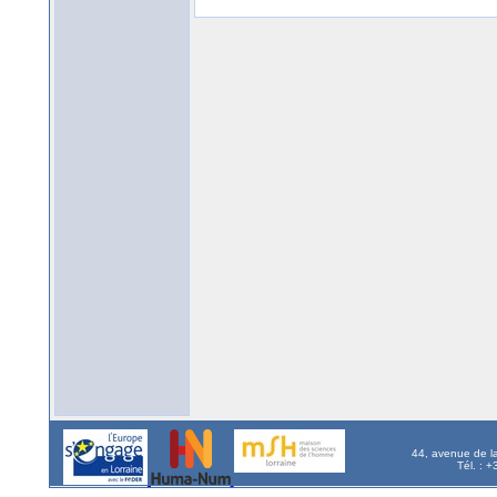
44, avenue de l
Tél. : 