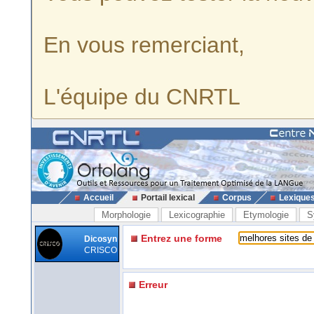
En vous remerciant,
L'équipe du CNRTL
Accueil
Portail lexical
Corpus
Lexique
Morphologie
Lexicographie
Etymologie
S
Entrez une forme
Dicosyn
CRISCO
Erreur