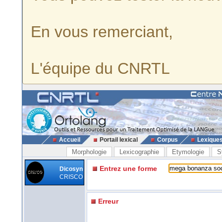
En vous remerciant,
L'équipe du CNRTL
Accueil
Portail lexical
Corpus
Lexique
Morphologie
Lexicographie
Etymologie
S
Entrez une forme
Dicosyn
CRISCO
Erreur