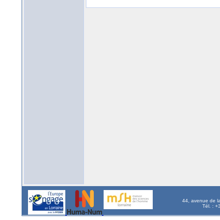
44, avenue de l
Tél. : 