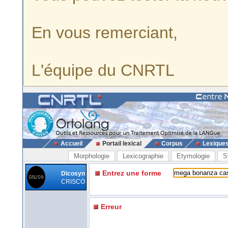
En vous remerciant,
L'équipe du CNRTL
Accueil
Portail lexical
Corpus
Lexique
Morphologie
Lexicographie
Etymologie
S
Entrez une forme
Dicosyn
CRISCO
Erreur