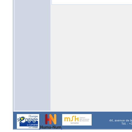
44, avenue de l
Tél. : 