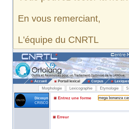
En vous remerciant,
L'équipe du CNRTL
Accueil
Portail lexical
Corpus
Lexique
Morphologie
Lexicographie
Etymologie
S
Entrez une forme
Dicosyn
CRISCO
Erreur