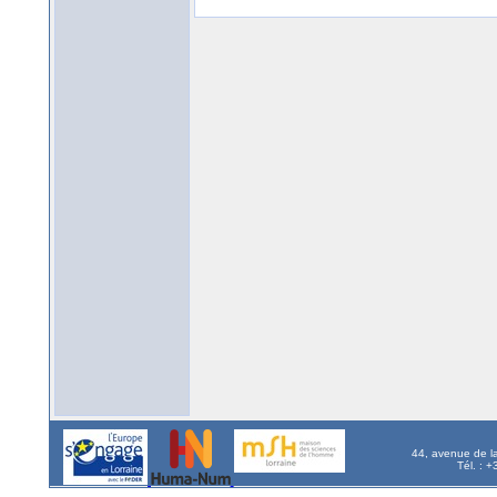
44, avenue de l
Tél. : 