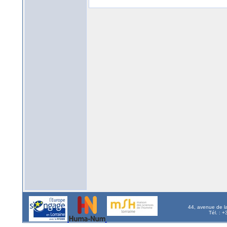
44, avenue de l
Tél. : 