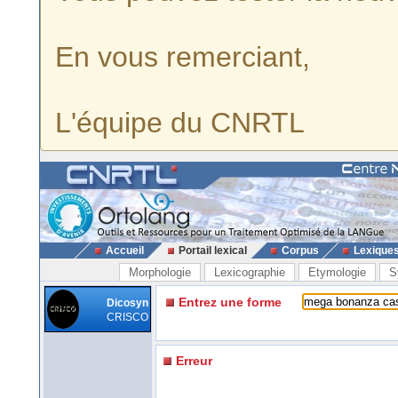
En vous remerciant,
L'équipe du CNRTL
Accueil
Portail lexical
Corpus
Lexique
Morphologie
Lexicographie
Etymologie
S
Entrez une forme
Dicosyn
CRISCO
Erreur