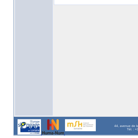
44, avenue de l
Tél. : 