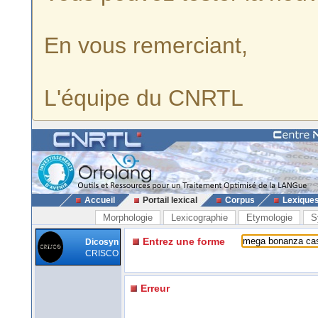
En vous remerciant,
L'équipe du CNRTL
Accueil
Portail lexical
Corpus
Lexique
Morphologie
Lexicographie
Etymologie
S
Entrez une forme
Dicosyn
CRISCO
Erreur