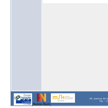
44, avenue de l
Tél. : 