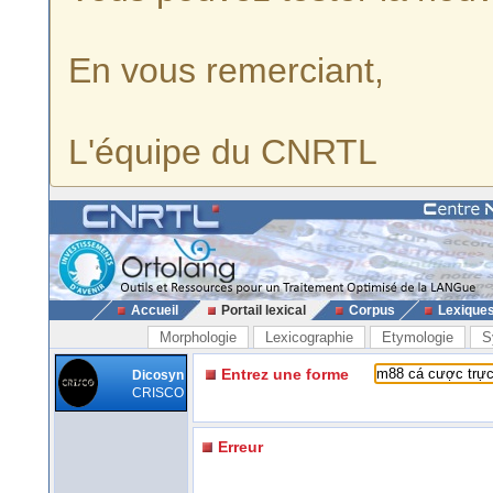
En vous remerciant,
L'équipe du CNRTL
Accueil
Portail lexical
Corpus
Lexique
Morphologie
Lexicographie
Etymologie
S
Entrez une forme
Dicosyn
CRISCO
Erreur