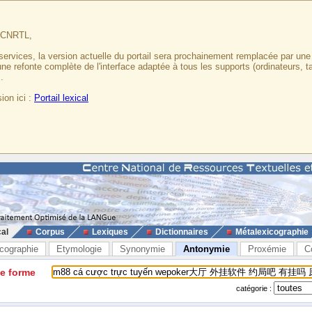
u CNRTL,
services, la version actuelle du portail sera prochainement remplacée par un
 une refonte complète de l'interface adaptée à tous les supports (ordinateurs, t
.
ion ici :
Portail lexical
cal
Corpus
Lexiques
Dictionnaires
Métalexicographie
cographie
Etymologie
Synonymie
Antonymie
Proxémie
C
ne forme
catégorie :