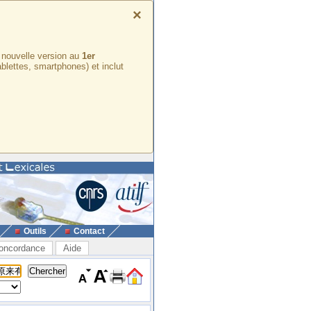
×
e nouvelle version au
1er
ablettes, smartphones) et inclut
Outils
Contact
oncordance
Aide