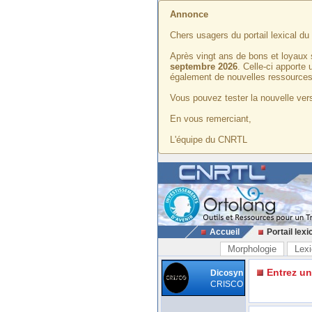
Annonce
Chers usagers du portail lexical d
Après vingt ans de bons et loyaux 
septembre 2026
. Celle-ci apporte
également de nouvelles ressources
Vous pouvez tester la nouvelle vers
En vous remerciant,
L'équipe du CNRTL
Accueil
Portail lexi
Morphologie
Lexi
Entrez u
Dicosyn
CRISCO