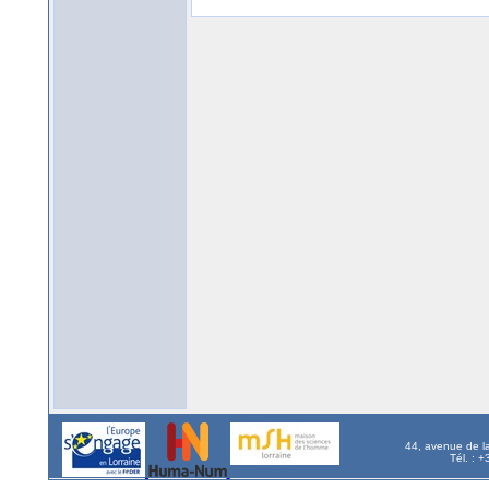
44, avenue de l
Tél. : 