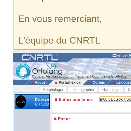
En vous remerciant,
L'équipe du CNRTL
Accueil
Portail lexical
Corpus
Lexique
Morphologie
Lexicographie
Etymologie
S
Entrez une forme
Dicosyn
CRISCO
Erreur