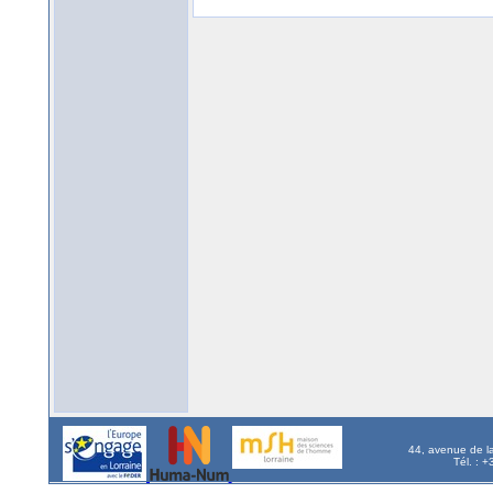
44, avenue de l
Tél. : 