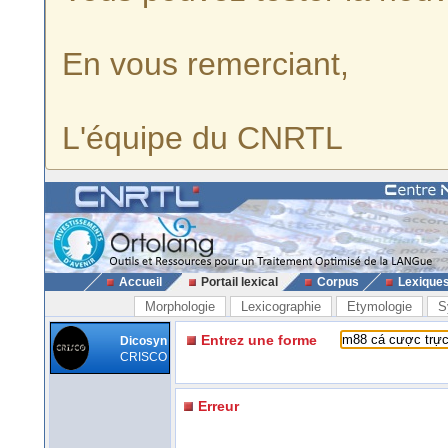
En vous remerciant,
L'équipe du CNRTL
Accueil
Portail lexical
Corpus
Lexique
Morphologie
Lexicographie
Etymologie
S
Entrez une forme
Dicosyn
CRISCO
Erreur