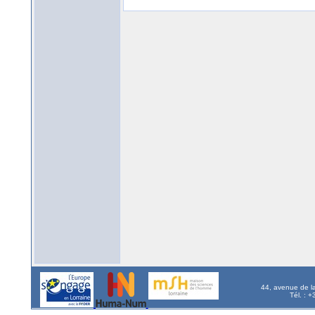
44, avenue de l
Tél. : 