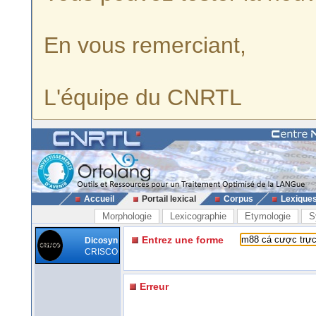
En vous remerciant,
L'équipe du CNRTL
Accueil
Portail lexical
Corpus
Lexique
Morphologie
Lexicographie
Etymologie
S
Entrez une forme
Dicosyn
CRISCO
Erreur