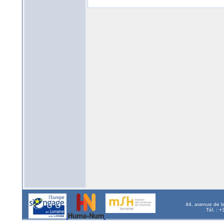
44, avenue de l
Tél. : 