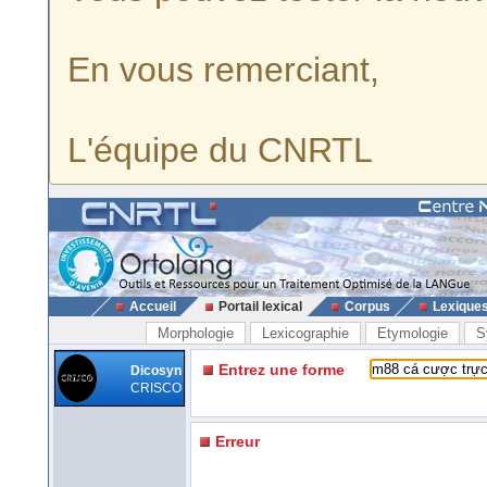
En vous remerciant,
L'équipe du CNRTL
Accueil
Portail lexical
Corpus
Lexique
Morphologie
Lexicographie
Etymologie
S
Entrez une forme
Dicosyn
CRISCO
Erreur