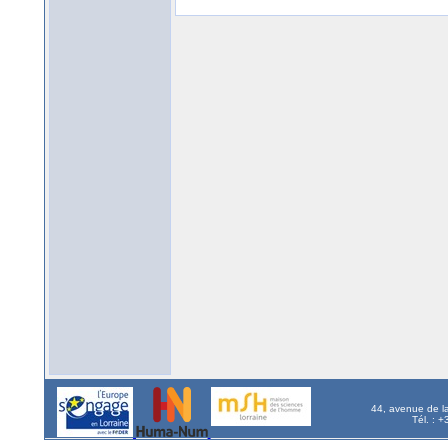
44, avenue de l
Tél. : 