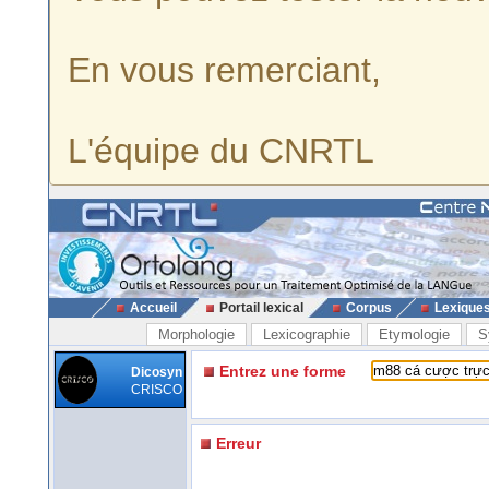
En vous remerciant,
L'équipe du CNRTL
Accueil
Portail lexical
Corpus
Lexique
Morphologie
Lexicographie
Etymologie
S
Entrez une forme
Dicosyn
CRISCO
Erreur