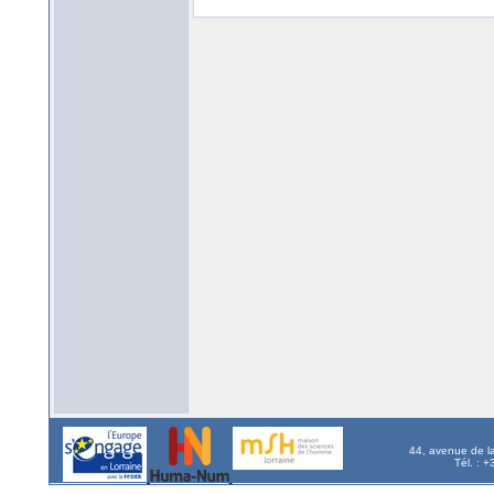
44, avenue de l
Tél. : 