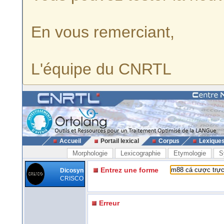
En vous remerciant,
L'équipe du CNRTL
Accueil
Portail lexical
Corpus
Lexique
Morphologie
Lexicographie
Etymologie
S
Entrez une forme
Dicosyn
CRISCO
Erreur