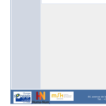
44, avenue de l
Tél. : 