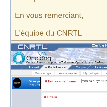
En vous remerciant,
L'équipe du CNRTL
Accueil
Portail lexical
Corpus
Lexique
Morphologie
Lexicographie
Etymologie
S
Entrez une forme
Dicosyn
CRISCO
Erreur