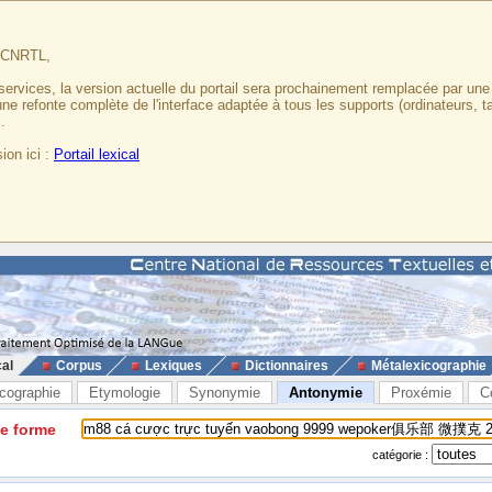
u CNRTL,
services, la version actuelle du portail sera prochainement remplacée par un
 une refonte complète de l'interface adaptée à tous les supports (ordinateurs, t
.
ion ici :
Portail lexical
cal
Corpus
Lexiques
Dictionnaires
Métalexicographie
cographie
Etymologie
Synonymie
Antonymie
Proxémie
C
ne forme
catégorie :