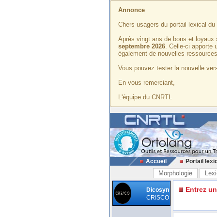
Annonce
Chers usagers du portail lexical d
Après vingt ans de bons et loyaux 
septembre 2026
. Celle-ci apporte
également de nouvelles ressources
Vous pouvez tester la nouvelle vers
En vous remerciant,
L'équipe du CNRTL
Accueil
Portail lexi
Morphologie
Lexi
Entrez u
Dicosyn
CRISCO