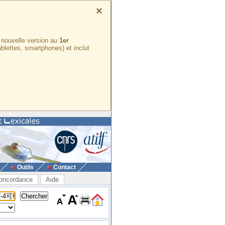
×
e nouvelle version au
1er
ablettes, smartphones) et inclut
Outils
Contact
oncordance
Aide