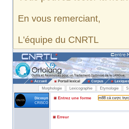
En vous remerciant,
L'équipe du CNRTL
Accueil
Portail lexical
Corpus
Lexique
Morphologie
Lexicographie
Etymologie
S
Entrez une forme
Dicosyn
CRISCO
Erreur