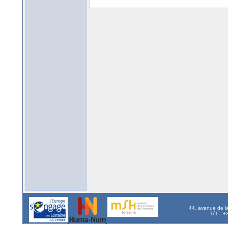
44, avenue de l
Tél. : 