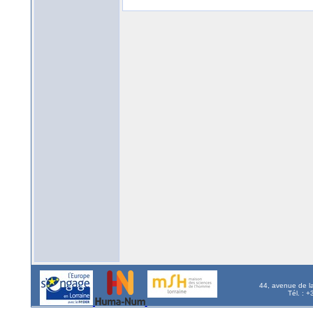
44, avenue de l
Tél. : 