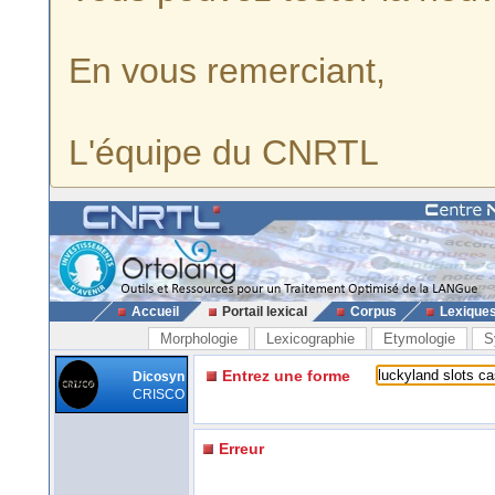
En vous remerciant,
L'équipe du CNRTL
Accueil
Portail lexical
Corpus
Lexique
Morphologie
Lexicographie
Etymologie
S
Entrez une forme
Dicosyn
CRISCO
Erreur