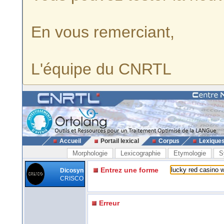
En vous remerciant,
L'équipe du CNRTL
Accueil
Portail lexical
Corpus
Lexique
Morphologie
Lexicographie
Etymologie
S
Entrez une forme
Dicosyn
CRISCO
Erreur