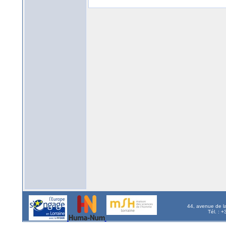
44, avenue de l
Tél. : 