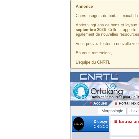
Annonce
Chers usagers du portail lexical d
Après vingt ans de bons et loyaux 
septembre 2026
. Celle-ci apporte
également de nouvelles ressources
Vous pouvez tester la nouvelle vers
En vous remerciant,
L'équipe du CNRTL
Accueil
Portail lexi
Morphologie
Lexi
Entrez u
Dicosyn
CRISCO