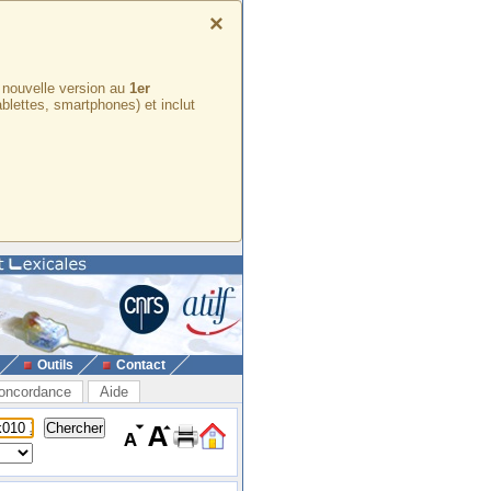
×
e nouvelle version au
1er
ablettes, smartphones) et inclut
Outils
Contact
oncordance
Aide