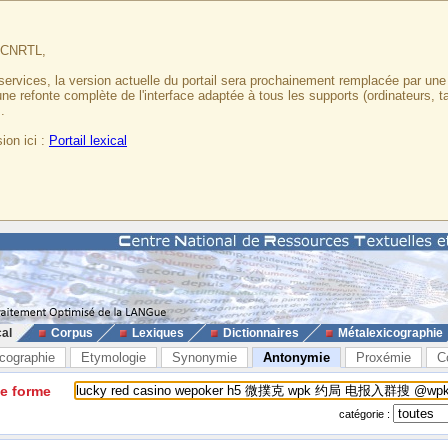
u CNRTL,
services, la version actuelle du portail sera prochainement remplacée par un
 une refonte complète de l'interface adaptée à tous les supports (ordinateurs, t
.
ion ici :
Portail lexical
cal
Corpus
Lexiques
Dictionnaires
Métalexicographie
cographie
Etymologie
Synonymie
Antonymie
Proxémie
C
ne forme
catégorie :