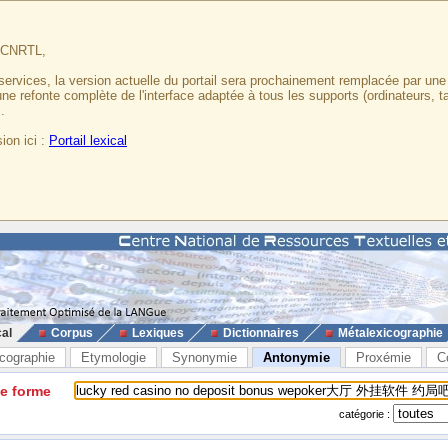
u CNRTL,
services, la version actuelle du portail sera prochainement remplacée par un
 une refonte complète de l'interface adaptée à tous les supports (ordinateurs, t
.
ion ici :
Portail lexical
cal
Corpus
Lexiques
Dictionnaires
Métalexicographie
cographie
Etymologie
Synonymie
Antonymie
Proxémie
C
ne forme
catégorie :