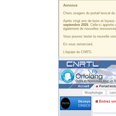
Annonce
Chers usagers du portail lexical d
Après vingt ans de bons et loyaux 
septembre 2026
. Celle-ci apporte
également de nouvelles ressources
Vous pouvez tester la nouvelle vers
En vous remerciant,
L'équipe du CNRTL
Accueil
Portail lexi
Morphologie
Lexi
Entrez u
Dicosyn
CRISCO