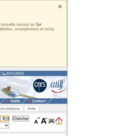
×
e nouvelle version au
1er
ablettes, smartphones) et inclut
Outils
Contact
oncordance
Aide