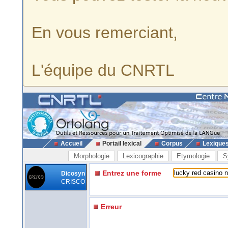
En vous remerciant,
L'équipe du CNRTL
Accueil
Portail lexical
Corpus
Lexique
Morphologie
Lexicographie
Etymologie
S
Entrez une forme
Dicosyn
CRISCO
Erreur