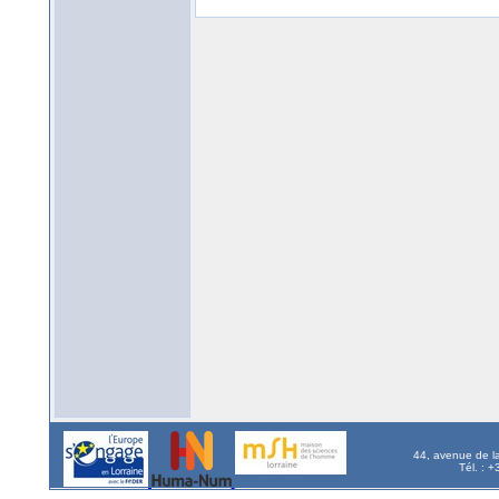
44, avenue de l
Tél. : 