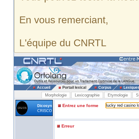
En vous remerciant,
L'équipe du CNRTL
Accueil
Portail lexical
Corpus
Lexique
Morphologie
Lexicographie
Etymologie
S
Entrez une forme
Dicosyn
CRISCO
Erreur