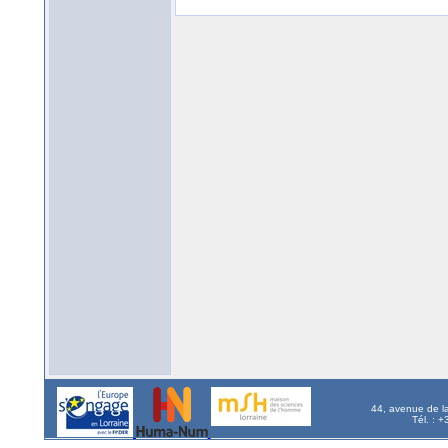
44, avenue de l
Tél. : 