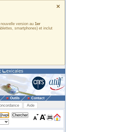
×
e nouvelle version au
1er
ablettes, smartphones) et inclut
Outils
Contact
oncordance
Aide