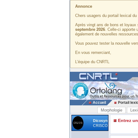
Annonce
Chers usagers du portail lexical d
Après vingt ans de bons et loyaux 
septembre 2026
. Celle-ci apporte
également de nouvelles ressources
Vous pouvez tester la nouvelle vers
En vous remerciant,
L'équipe du CNRTL
Accueil
Portail lexi
Morphologie
Lexi
Entrez u
Dicosyn
CRISCO