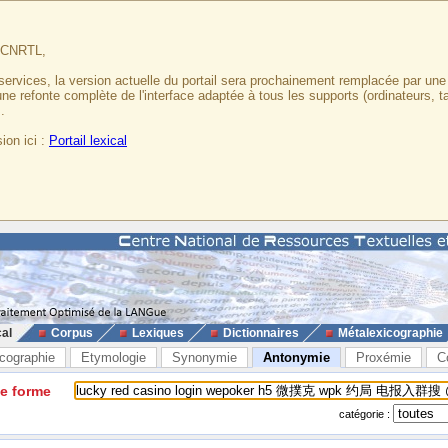
u CNRTL,
services, la version actuelle du portail sera prochainement remplacée par un
 une refonte complète de l'interface adaptée à tous les supports (ordinateurs, t
.
ion ici :
Portail lexical
cal
Corpus
Lexiques
Dictionnaires
Métalexicographie
cographie
Etymologie
Synonymie
Antonymie
Proxémie
C
ne forme
catégorie :