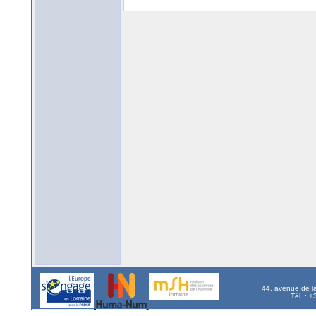
44, avenue de l
Tél. : 