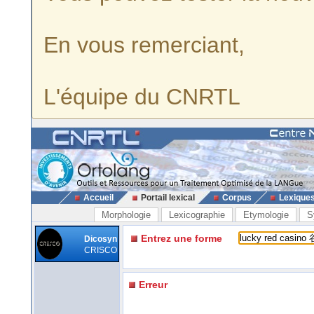
En vous remerciant,
L'équipe du CNRTL
Accueil
Portail lexical
Corpus
Lexique
Morphologie
Lexicographie
Etymologie
S
Entrez une forme
Dicosyn
CRISCO
Erreur