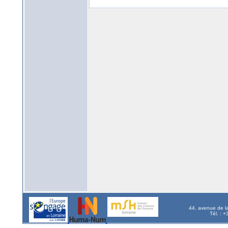
44, avenue de l
Tél. : 