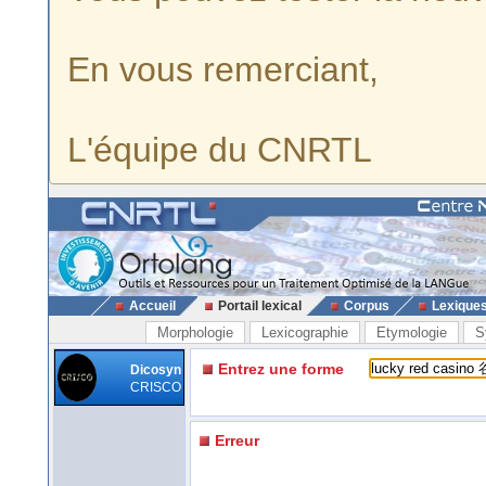
En vous remerciant,
L'équipe du CNRTL
Accueil
Portail lexical
Corpus
Lexique
Morphologie
Lexicographie
Etymologie
S
Entrez une forme
Dicosyn
CRISCO
Erreur