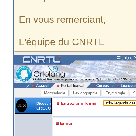
En vous remerciant,
L'équipe du CNRTL
Accueil
Portail lexical
Corpus
Lexique
Morphologie
Lexicographie
Etymologie
S
Entrez une forme
Dicosyn
CRISCO
Erreur