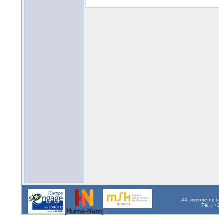
44, avenue de l
Tél. : 