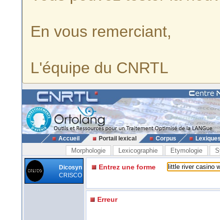
En vous remerciant,
L'équipe du CNRTL
Accueil
Portail lexical
Corpus
Lexique
Morphologie
Lexicographie
Etymologie
S
Entrez une forme
Dicosyn
CRISCO
Erreur