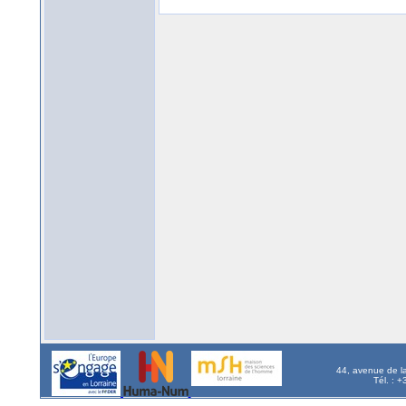
44, avenue de l
Tél. : 