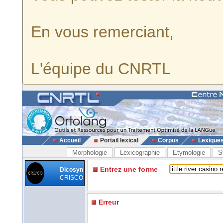
En vous remerciant,
L'équipe du CNRTL
Accueil
Portail lexical
Corpus
Lexique
Morphologie
Lexicographie
Etymologie
S
Entrez une forme
Dicosyn
CRISCO
Erreur