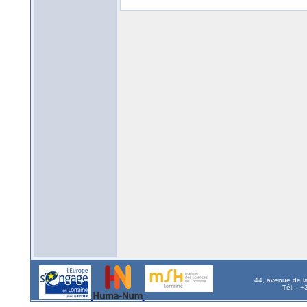
44, avenue de l
Tél. : 