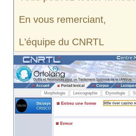
En vous remerciant,
L'équipe du CNRTL
Accueil
Portail lexical
Corpus
Lexique
Morphologie
Lexicographie
Etymologie
S
Entrez une forme
Dicosyn
CRISCO
Erreur