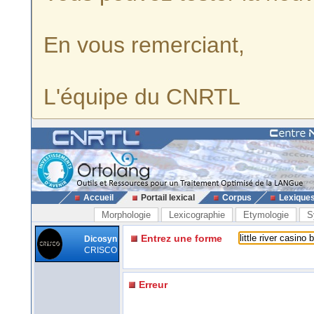
En vous remerciant,
L'équipe du CNRTL
Accueil
Portail lexical
Corpus
Lexique
Morphologie
Lexicographie
Etymologie
S
Entrez une forme
Dicosyn
CRISCO
Erreur