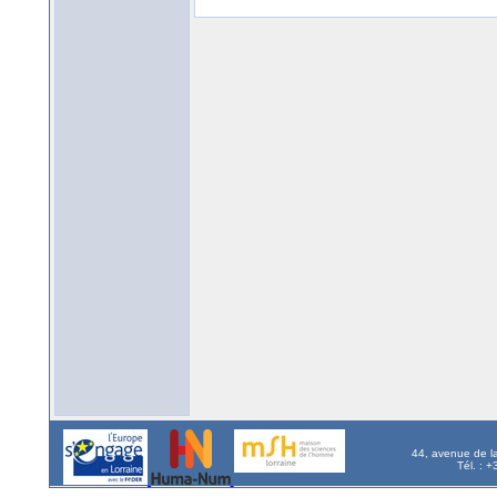
44, avenue de l
Tél. : 