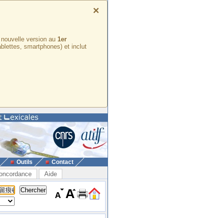
×
e nouvelle version au
1er
ablettes, smartphones) et inclut
Outils
Contact
oncordance
Aide