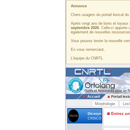
Annonce
Chers usagers du portail lexical d
Après vingt ans de bons et loyaux 
septembre 2026
. Celle-ci apporte
également de nouvelles ressources
Vous pouvez tester la nouvelle vers
En vous remerciant,
L'équipe du CNRTL
Accueil
Portail lexi
Morphologie
Lexi
Entrez u
Dicosyn
CRISCO