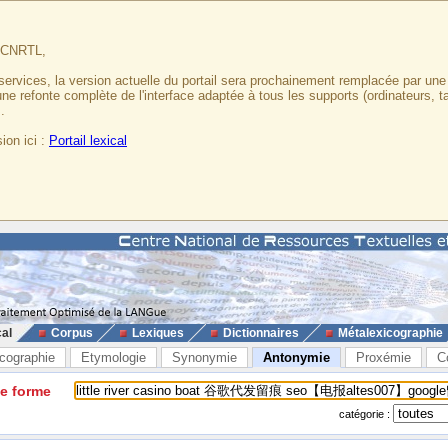
u CNRTL,
services, la version actuelle du portail sera prochainement remplacée par un
 une refonte complète de l'interface adaptée à tous les supports (ordinateurs, t
.
ion ici :
Portail lexical
cal
Corpus
Lexiques
Dictionnaires
Métalexicographie
cographie
Etymologie
Synonymie
Antonymie
Proxémie
C
ne forme
catégorie :