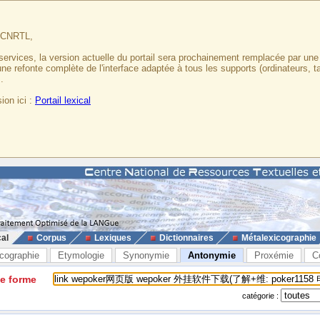
u CNRTL,
services, la version actuelle du portail sera prochainement remplacée par un
 une refonte complète de l'interface adaptée à tous les supports (ordinateurs, t
.
ion ici :
Portail lexical
cal
Corpus
Lexiques
Dictionnaires
Métalexicographie
cographie
Etymologie
Synonymie
Antonymie
Proxémie
C
ne forme
catégorie :