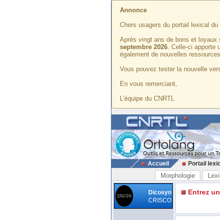
Annonce
Chers usagers du portail lexical d
Après vingt ans de bons et loyaux 
septembre 2026
. Celle-ci apporte
également de nouvelles ressources
Vous pouvez tester la nouvelle vers
En vous remerciant,
L'équipe du CNRTL
Accueil
Portail lexi
Morphologie
Lexi
Entrez u
Dicosyn
CRISCO