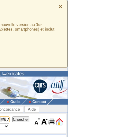
×
e nouvelle version au
1er
ablettes, smartphones) et inclut
Outils
Contact
oncordance
Aide