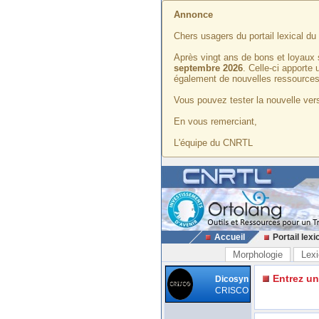
Annonce
Chers usagers du portail lexical d
Après vingt ans de bons et loyaux 
septembre 2026
. Celle-ci apporte
également de nouvelles ressources
Vous pouvez tester la nouvelle vers
En vous remerciant,
L'équipe du CNRTL
Accueil
Portail lexi
Morphologie
Lexi
Entrez u
Dicosyn
CRISCO