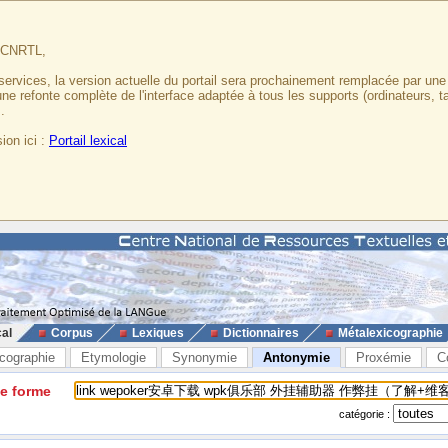
u CNRTL,
services, la version actuelle du portail sera prochainement remplacée par un
 une refonte complète de l'interface adaptée à tous les supports (ordinateurs, t
.
ion ici :
Portail lexical
cal
Corpus
Lexiques
Dictionnaires
Métalexicographie
cographie
Etymologie
Synonymie
Antonymie
Proxémie
C
ne forme
catégorie :