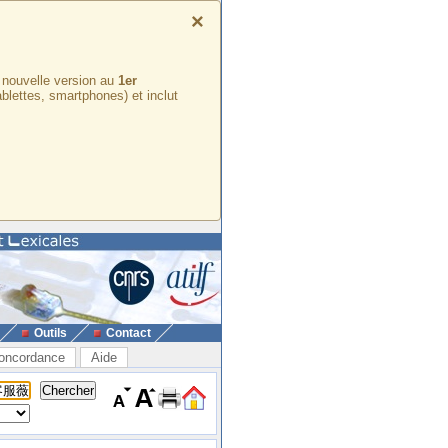
×
e nouvelle version au
1er
ablettes, smartphones) et inclut
Outils
Contact
oncordance
Aide