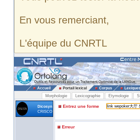
En vous remerciant,
L'équipe du CNRTL
Accueil
Portail lexical
Corpus
Lexique
Morphologie
Lexicographie
Etymologie
S
Entrez une forme
Dicosyn
CRISCO
Erreur