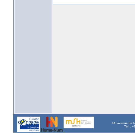
44, avenue de l
Tél. : 