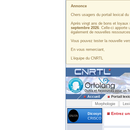
Annonce
Chers usagers du portail lexical d
Après vingt ans de bons et loyaux 
septembre 2026
. Celle-ci apporte
également de nouvelles ressources
Vous pouvez tester la nouvelle vers
En vous remerciant,
L'équipe du CNRTL
Accueil
Portail lexi
Morphologie
Lexi
Entrez u
Dicosyn
CRISCO