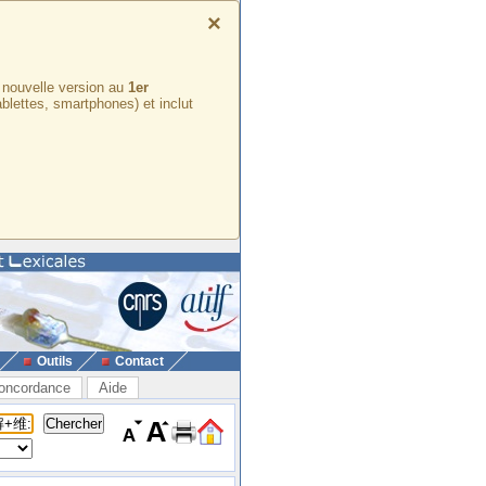
×
e nouvelle version au
1er
ablettes, smartphones) et inclut
Outils
Contact
oncordance
Aide