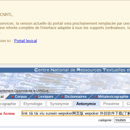
u CNRTL,
services, la version actuelle du portail sera prochainement remplacée par un
 une refonte complète de l'interface adaptée à tous les supports (ordinateurs, t
.
ion ici :
Portail lexical
cal
Corpus
Lexiques
Dictionnaires
Métalexicographie
cographie
Etymologie
Synonymie
Antonymie
Proxémie
C
ne forme
catégorie :