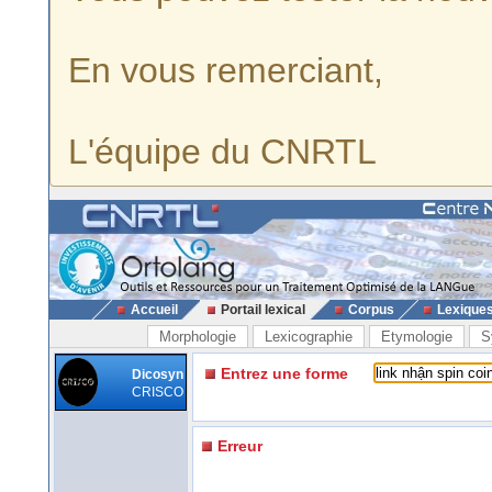
En vous remerciant,
L'équipe du CNRTL
Accueil
Portail lexical
Corpus
Lexique
Morphologie
Lexicographie
Etymologie
S
Entrez une forme
Dicosyn
CRISCO
Erreur