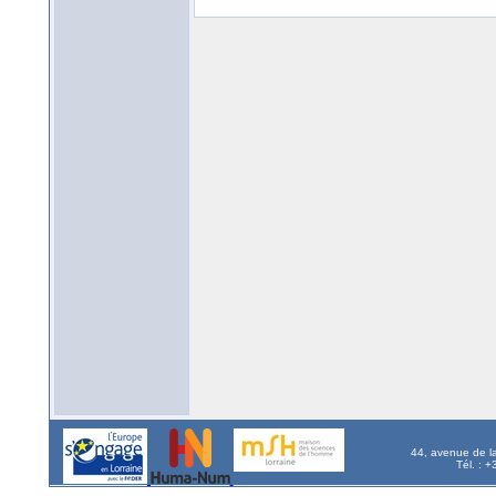
44, avenue de l
Tél. : 