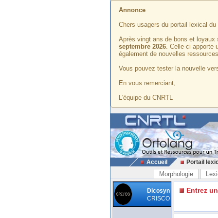
Annonce
Chers usagers du portail lexical d
Après vingt ans de bons et loyaux 
septembre 2026
. Celle-ci apporte
également de nouvelles ressources
Vous pouvez tester la nouvelle vers
En vous remerciant,
L'équipe du CNRTL
Accueil
Portail lexi
Morphologie
Lexi
Entrez u
Dicosyn
CRISCO