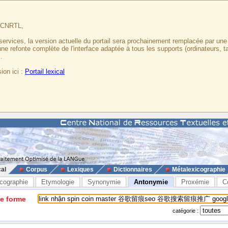
u CNRTL,
services, la version actuelle du portail sera prochainement remplacée par un
 une refonte complète de l'interface adaptée à tous les supports (ordinateurs, t
.
ion ici :
Portail lexical
cal
Corpus
Lexiques
Dictionnaires
Métalexicographie
cographie
Etymologie
Synonymie
Antonymie
Proxémie
C
ne forme
catégorie :