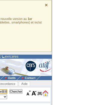
×
e nouvelle version au
1er
ablettes, smartphones) et inclut
Outils
Contact
oncordance
Aide