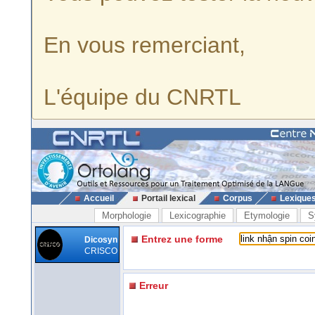
En vous remerciant,
L'équipe du CNRTL
Accueil
Portail lexical
Corpus
Lexique
Morphologie
Lexicographie
Etymologie
S
Entrez une forme
Dicosyn
CRISCO
Erreur