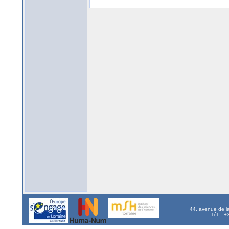
44, avenue de l
Tél. : 