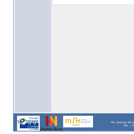
44, avenue de l
Tél. : 