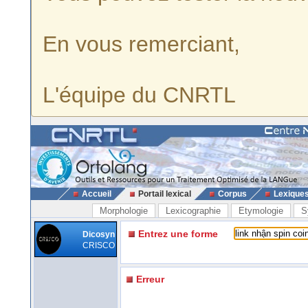
En vous remerciant,
L'équipe du CNRTL
Accueil
Portail lexical
Corpus
Lexique
Morphologie
Lexicographie
Etymologie
S
Entrez une forme
Dicosyn
CRISCO
Erreur