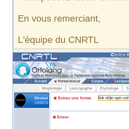
En vous remerciant,
L'équipe du CNRTL
Accueil
Portail lexical
Corpus
Lexique
Morphologie
Lexicographie
Etymologie
S
Entrez une forme
Dicosyn
CRISCO
Erreur