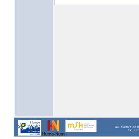
44, avenue de l
Tél. : 