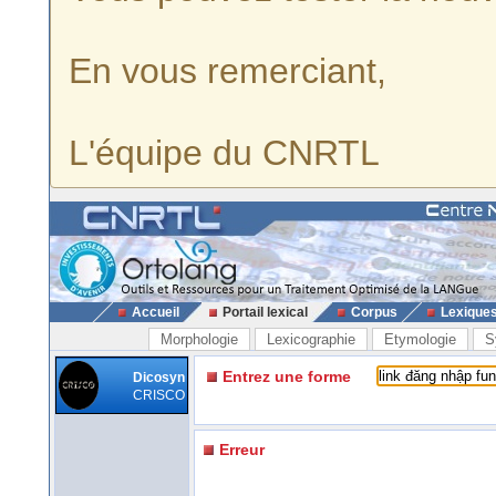
En vous remerciant,
L'équipe du CNRTL
Accueil
Portail lexical
Corpus
Lexique
Morphologie
Lexicographie
Etymologie
S
Entrez une forme
Dicosyn
CRISCO
Erreur