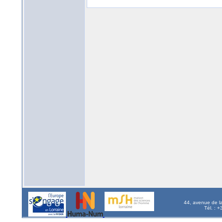
44, avenue de l
Tél. : 