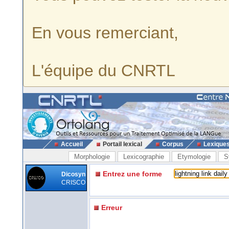
En vous remerciant,
L'équipe du CNRTL
Accueil
Portail lexical
Corpus
Lexique
Morphologie
Lexicographie
Etymologie
S
Entrez une forme
Dicosyn
CRISCO
Erreur