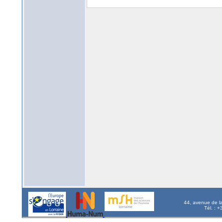
44, avenue de l
Tél. : 