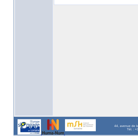
44, avenue de l
Tél. : 