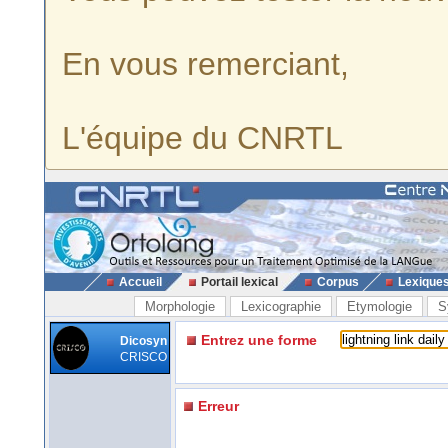
En vous remerciant,
L'équipe du CNRTL
Accueil
Portail lexical
Corpus
Lexique
Morphologie
Lexicographie
Etymologie
S
Entrez une forme
Dicosyn
CRISCO
Erreur