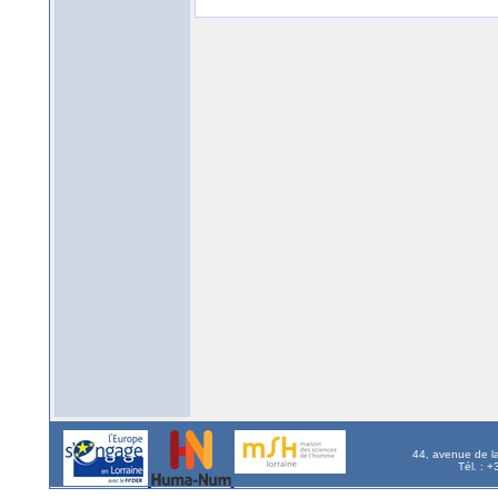
44, avenue de l
Tél. : 