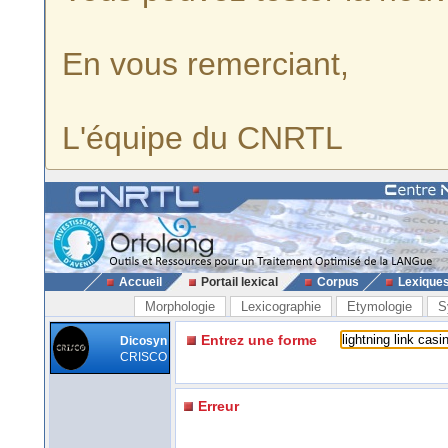
En vous remerciant,
L'équipe du CNRTL
Accueil
Portail lexical
Corpus
Lexique
Morphologie
Lexicographie
Etymologie
S
Entrez une forme
Dicosyn
CRISCO
Erreur