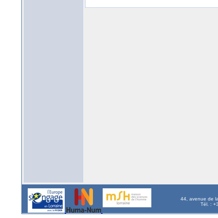
44, avenue de l
Tél. : 