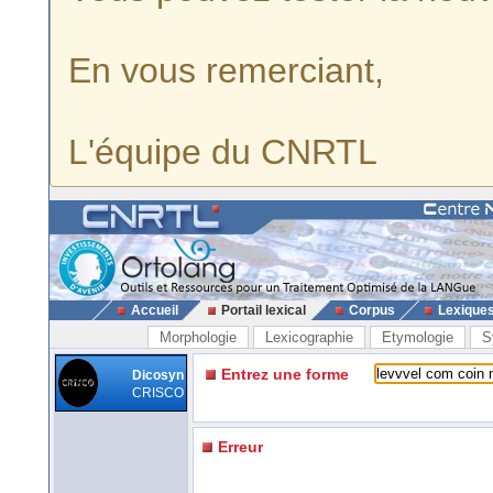
En vous remerciant,
L'équipe du CNRTL
Accueil
Portail lexical
Corpus
Lexique
Morphologie
Lexicographie
Etymologie
S
Entrez une forme
Dicosyn
CRISCO
Erreur