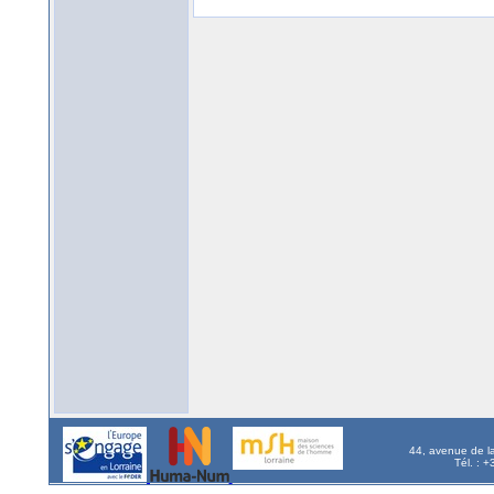
44, avenue de l
Tél. : 