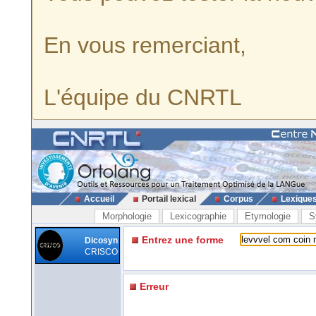
En vous remerciant,
L'équipe du CNRTL
Accueil
Portail lexical
Corpus
Lexique
Morphologie
Lexicographie
Etymologie
S
Entrez une forme
Dicosyn
CRISCO
Erreur