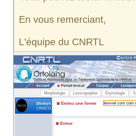
En vous remerciant,
L'équipe du CNRTL
Accueil
Portail lexical
Corpus
Lexique
Morphologie
Lexicographie
Etymologie
S
Entrez une forme
Dicosyn
CRISCO
Erreur