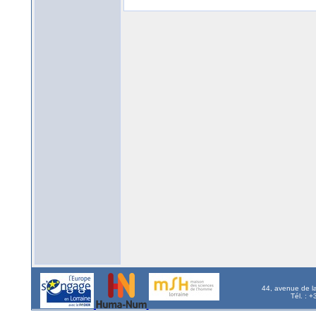
44, avenue de l
Tél. : 