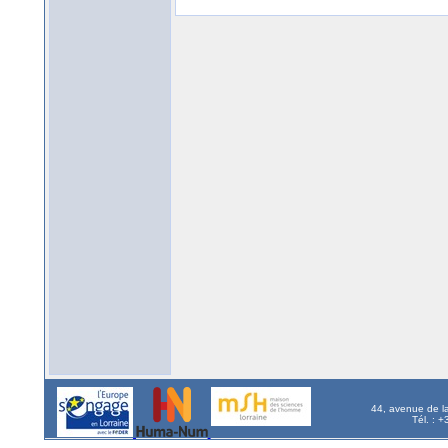
44, avenue de l
Tél. : 