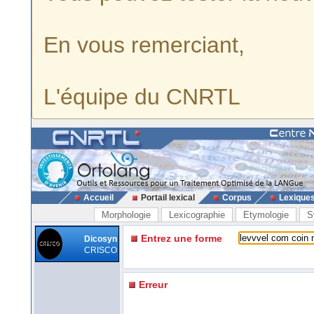
En vous remerciant,
L'équipe du CNRTL
Accueil
Portail lexical
Corpus
Lexique
Morphologie
Lexicographie
Etymologie
S
Entrez une forme
Dicosyn
CRISCO
Erreur